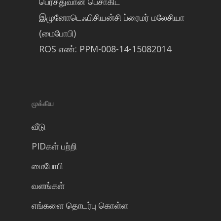
பெர்சதுவான் பெசாகிட்
இமுனோடெஃபிசியன்சி ப்ரைமர் மலேசியா
(மைபோபி)
ROS எண்: PPM-008-14-15082014
முக்கிய
வீடு
PIDகள் பற்றி
மைபோபி
வளங்கள்
எங்களை தொடர்பு கொள்ள