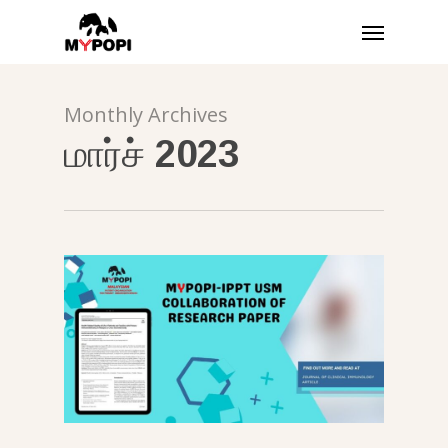
முக்கிய
பட்டியல்
உள்ளடக்கத்திற்கு
செல்க
Monthly Archives
மார்ச் 2023