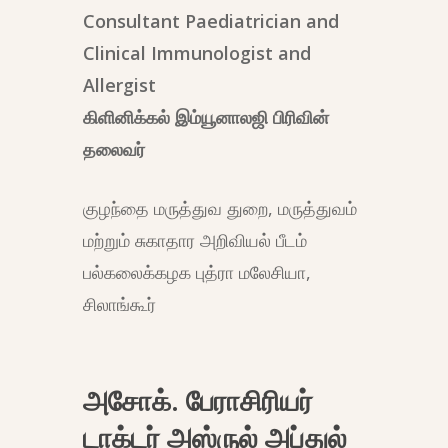
Consultant Paediatrician and
Clinical Immunologist and
Allergist
கிளினிக்கல் இம்யூனாலஜி பிரிவின்
தலைவர்
குழந்தை மருத்துவ துறை, மருத்துவம்
மற்றும் சுகாதார அறிவியல் பீடம்
பல்கலைக்கழக புத்ரா மலேசியா,
சிலாங்கூர்
அசோக். பேராசிரியர்
டாக்டர் அஸ்ருல் அப்துல்