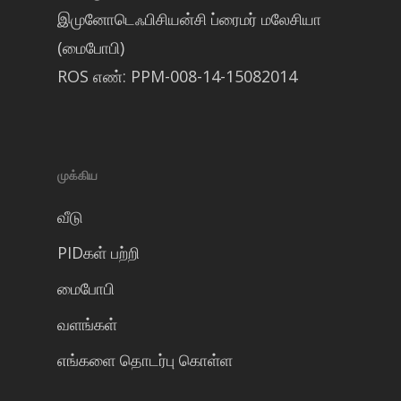
இமுனோடெஃபிசியன்சி ப்ரைமர் மலேசியா
(மைபோபி)
ROS எண்: PPM-008-14-15082014
முக்கிய
வீடு
PIDகள் பற்றி
மைபோபி
வளங்கள்
எங்களை தொடர்பு கொள்ள