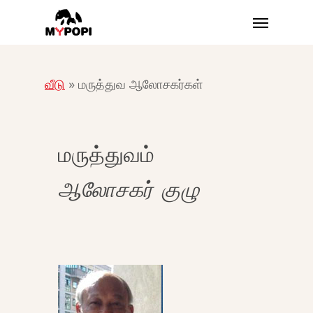
முக்கிய
பட்டியல்
உள்ளடக்கத்திற்கு
செல்க
வீடு
»
மருத்துவ ஆலோசகர்கள்
மருத்துவம்
ஆலோசகர் குழு