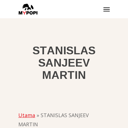
Langkau
Menu
ke
kandungan
utama
STANISLAS
SANJEEV
MARTIN
Utama
»
STANISLAS SANJEEV
MARTIN