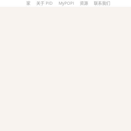
家
关于 PID
MyPOPI
资源
联系我们
捐
ID 的认
来西亚
陷影响的患者和支持