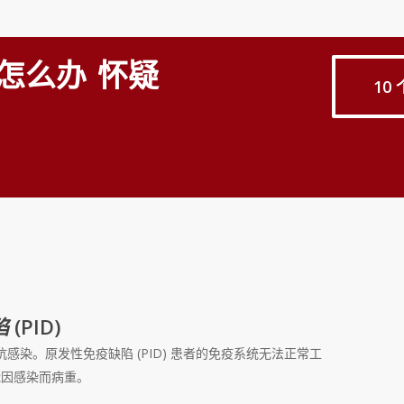
在附近找到您的免疫学家
怎么办
怀疑
10
陷
(PID)
感染。原发性免疫缺陷 (PID) 患者的免疫系统无法正常工
能因感染而病重。