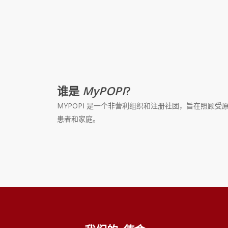
到您的免疫学家
谁是
MyPOPI
?
MYPOPI 是一个非营利组织和注册社团，旨在照顾受原发
患者和家庭。
我们是谁
我们的吉祥物